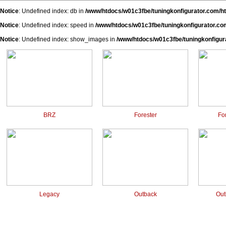
Notice
: Undefined index: db in
/www/htdocs/w01c3fbe/tuningkonfigurator.com/h
Notice
: Undefined index: speed in
/www/htdocs/w01c3fbe/tuningkonfigurator.co
Notice
: Undefined index: show_images in
/www/htdocs/w01c3fbe/tuningkonfigur
BRZ
Forester
For
Legacy
Outback
Out