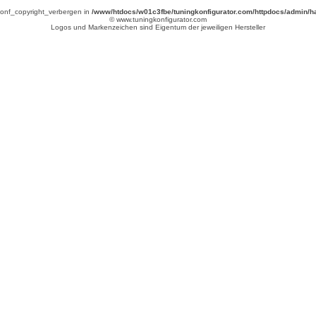
tconf_copyright_verbergen in
/www/htdocs/w01c3fbe/tuningkonfigurator.com/httpdocs/admin/h
© www.tuningkonfigurator.com
Logos und Markenzeichen sind Eigentum der jeweiligen Hersteller