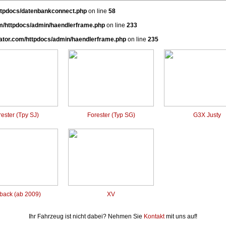
ttpdocs/datenbankconnect.php
on line
58
m/httpdocs/admin/haendlerframe.php
on line
233
ator.com/httpdocs/admin/haendlerframe.php
on line
235
ester (Tpy SJ)
Forester (Typ SG)
G3X Justy
back (ab 2009)
XV
Ihr Fahrzeug ist nicht dabei? Nehmen Sie
Kontakt
mit uns auf!