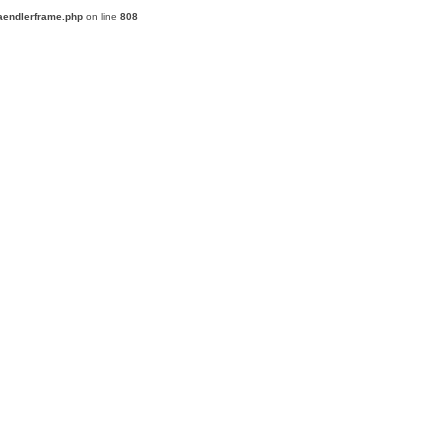
aendlerframe.php
on line
808