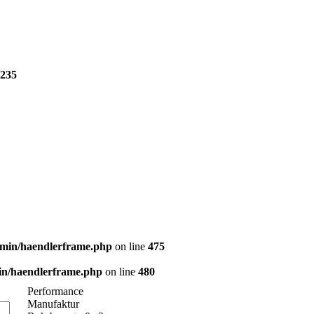
235
dmin/haendlerframe.php
on line
475
in/haendlerframe.php
on line
480
Performance
Manufaktur