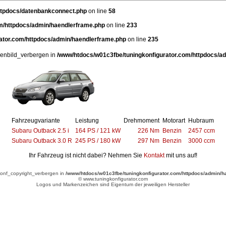
ttpdocs/datenbankconnect.php
on line
58
m/httpdocs/admin/haendlerframe.php
on line
233
ator.com/httpdocs/admin/haendlerframe.php
on line
235
henbild_verbergen in
/www/htdocs/w01c3fbe/tuningkonfigurator.com/httpdocs/a
Fahrzeugvariante
Leistung
Drehmoment
Motorart
Hubraum
Subaru Outback 2.5 i
164 PS / 121 kW
226 Nm
Benzin
2457 ccm
Subaru Outback 3.0 R
245 PS / 180 kW
297 Nm
Benzin
3000 ccm
Ihr Fahrzeug ist nicht dabei? Nehmen Sie
Kontakt
mit uns auf!
tconf_copyright_verbergen in
/www/htdocs/w01c3fbe/tuningkonfigurator.com/httpdocs/admin/h
© www.tuningkonfigurator.com
Logos und Markenzeichen sind Eigentum der jeweiligen Hersteller