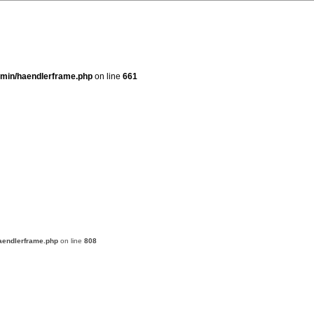
dmin/haendlerframe.php
on line
661
aendlerframe.php
on line
808