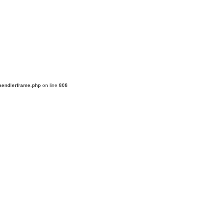
aendlerframe.php
on line
808