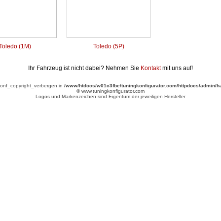
Toledo (1M)
Toledo (5P)
Ihr Fahrzeug ist nicht dabei? Nehmen Sie
Kontakt
mit uns auf!
tconf_copyright_verbergen in
/www/htdocs/w01c3fbe/tuningkonfigurator.com/httpdocs/admin/h
© www.tuningkonfigurator.com
Logos und Markenzeichen sind Eigentum der jeweiligen Hersteller