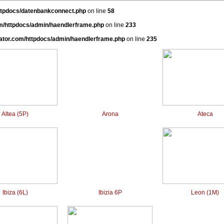
ttpdocs/datenbankconnect.php
on line
58
m/httpdocs/admin/haendlerframe.php
on line
233
ator.com/httpdocs/admin/haendlerframe.php
on line
235
Altea (5P)
Arona
Ateca
Ibiza (6L)
Ibizia 6P
Leon (1M)