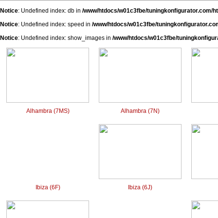
Notice
: Undefined index: db in
/www/htdocs/w01c3fbe/tuningkonfigurator.com/h
Notice
: Undefined index: speed in
/www/htdocs/w01c3fbe/tuningkonfigurator.co
Notice
: Undefined index: show_images in
/www/htdocs/w01c3fbe/tuningkonfigur
Alhambra (7MS)
Alhambra (7N)
Ibiza (6F)
Ibiza (6J)